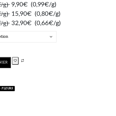
,̶4̶9̶€̶/̶g̶)̶ 9,90€ (0,99€/g)
̶,̶2̶5̶€̶/̶g̶)̶ 15,90€ (0,80€/g)
̶,̶0̶0̶€̶/̶g̶)̶ 32,90€ (0,66€/g)
€
NIER
FLEURS