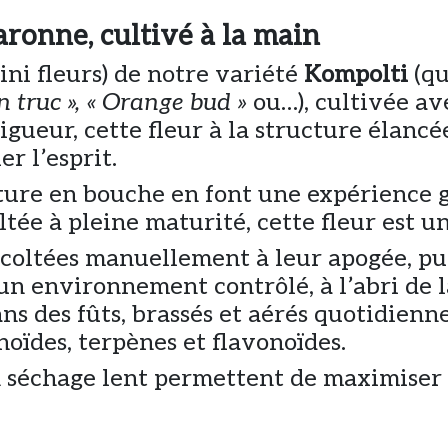
ronne, cultivé à la main
ni fleurs) de notre variété
Kompolti
(qu
 truc », « Orange bud »
ou…), cultivée ave
gueur, cette fleur à la structure élancée
er l’esprit.
xture en bouche en font une expérience g
tée à pleine maturité, cette fleur est u
écoltées manuellement à leur apogée, p
n environnement contrôlé, à l’abri de la
dans des fûts, brassés et aérés quotidien
noïdes, terpènes et flavonoïdes.
 séchage lent permettent de maximiser 