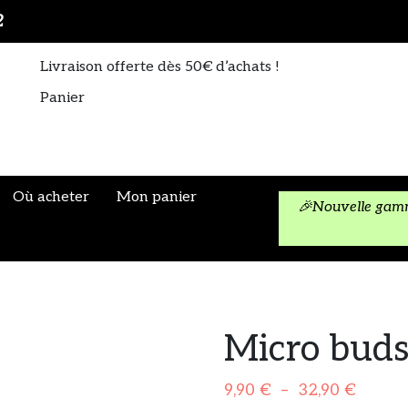
Où acheter
2
A propos
Livraison offerte dès 50€ d’achats !
CGV
Panier
Politique de cookies
Où acheter
Mon panier
🎉Nouvelle gamme
Micro bud
Plage
9,90
€
–
32,90
€