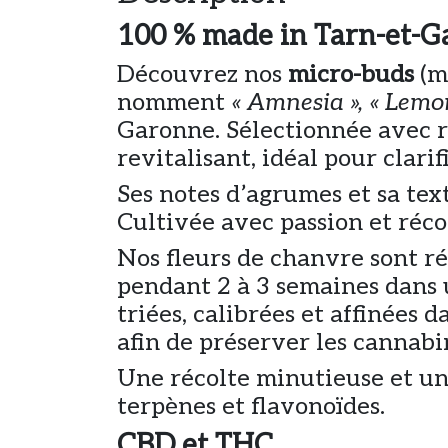
100 % made in Tarn-et-Ga
Découvrez nos
micro-buds
(mi
nomment
« Amnesia », « Lemon
Garonne. Sélectionnée avec ri
revitalisant, idéal pour clarifi
Ses notes d’agrumes et sa te
Cultivée avec passion et récol
Nos fleurs de chanvre sont r
pendant 2 à 3 semaines dans u
triées, calibrées et affinées 
afin de préserver les cannabi
Une récolte minutieuse et un
terpènes et flavonoïdes.
CBD et THC