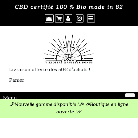
Skip
Où acheter
CBD certifié 100 % Bio made in 82
×
to
content
A propos
CGV
Politique de cookies
Livraison offerte dès 50€ d’achats !
Panier
Menu
🎉Nouvelle gamme disponible !🎉 🎉Boutique en ligne
ouverte !🎉