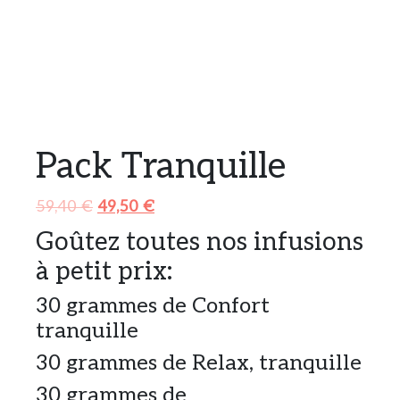
Pack Tranquille
Le
Le
59,40
€
49,50
€
prix
prix
Goûtez toutes nos infusions
initial
actuel
à petit prix:
était :
est :
59,40 €.
49,50 €.
30 grammes de Confort
tranquille
30 grammes de Relax, tranquille
30 grammes de