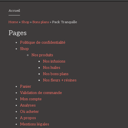
options
Accueil
peuvent
être
Home
»
Shop
»
Bons plans
»
Pack Tranquille
choisies
Pages
sur
la
Politique de confidentialité
page
Shop
du
Nos produits
produit
Nos infusions
Nos huiles
Nos bons plans
Nos fleurs + résines
Panier
Validation de commande
Mon compte
Analyses
Où acheter
A propos
Mentions légales