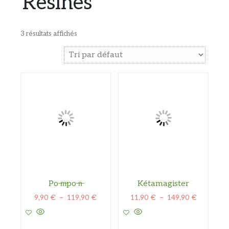
Résines
3 résultats affichés
Po ̶m̶po ̶n̶
Kétamagister
Plage
Plage
9,90
€
–
119,90
€
11,90
€
–
149,90
€
de
de
prix :
prix :
9,90 €
11,90 €