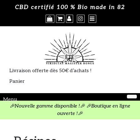
Skip
Où acheter
CBD certifié 100 % Bio made in 82
×
to
content
A propos
CGV
Politique de cookies
Livraison offerte dès 50€ d’achats !
Panier
Menu
🎉Nouvelle gamme disponible !🎉 🎉Boutique en ligne
ouverte !🎉