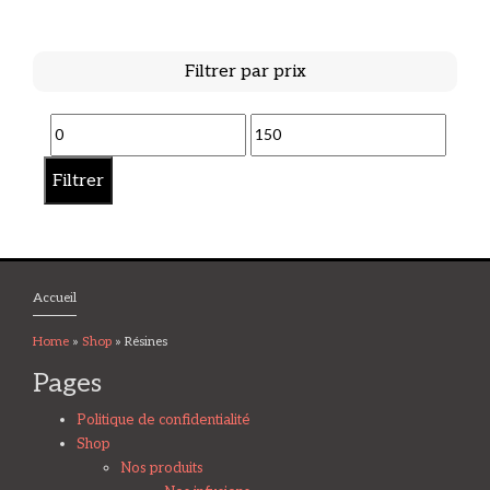
Filtrer par prix
Prix
Prix
min
max
Filtrer
Accueil
Home
»
Shop
»
Résines
Pages
Politique de confidentialité
Shop
Nos produits