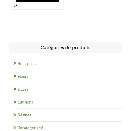
149,90 €
Ce
produit
a
plusieurs
variations.
Les
options
Catégories de produits
peuvent
être
Bons plans
choisies
sur
Fleurs
la
page
Huiles
du
Infusions
produit
Résines
Uncategorized