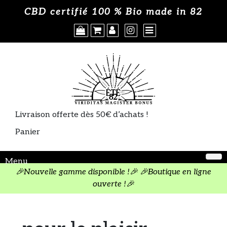
Skip
Où acheter
CBD certifié 100 % Bio made in 82
×
to
content
A propos
CGV
Politique de cookies
Livraison offerte dès 50€ d’achats !
Panier
Menu
🎉Nouvelle gamme disponible !🎉 🎉Boutique en ligne
ouverte !🎉