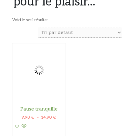
pour le plaisir...
Voici le seul résultat
Pause tranquille
Plage
9,90
€
–
14,90
€
de
prix :
9,90 €