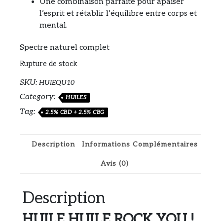
Une combinaison parfaite pour apaiser
l’esprit et rétablir l’équilibre entre corps et
mental.
Spectre naturel complet
Rupture de stock
SKU:
HUIEQU10
Category:
HUILES
Tag:
2.5% CBD + 2.5% CBG
Description
Informations Complémentaires
Avis (0)
Description
HUILE HUILE ROCK YOU !