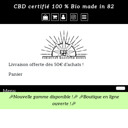
Skip
Où acheter
CBD certifié 100 % Bio made in 82
×
to
content
A propos
CGV
Politique de cookies
Livraison offerte dès 50€ d’achats !
Panier
Menu
🎉Nouvelle gamme disponible !🎉 🎉Boutique en ligne
ouverte !🎉