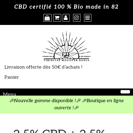
Skip
Où acheter
CBD certifié 100 % Bio made in 82
×
to
content
A propos
CGV
Politique de cookies
Livraison offerte dès 50€ d’achats !
Panier
Menu
🎉Nouvelle gamme disponible !🎉 🎉Boutique en ligne
ouverte !🎉